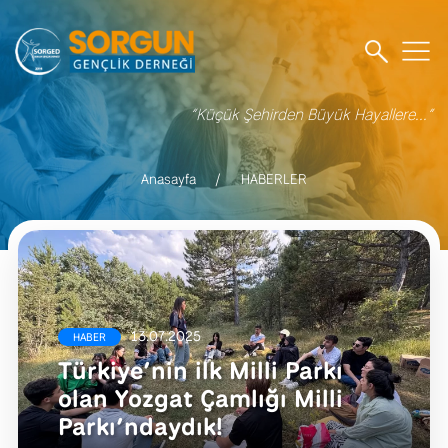
“Küçük Şehirden Büyük Hayallere...”
Anasayfa
HABERLER
13.07.2025
HABER
Türkiye’nin ilk Milli Parkı
olan Yozgat Çamlığı Milli
Parkı’ndaydık!